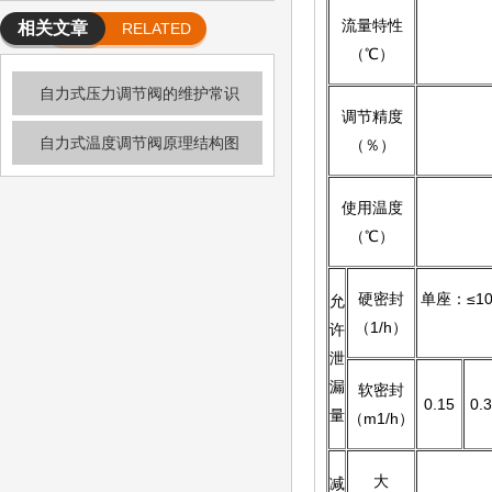
力式调节阀有何不同
流量特性
相关文章
RELATED
（℃）
ARTICLE
自力式压力调节阀的维护常识
调节精度
自力式温度调节阀原理结构图
（％）
使用温度
（℃）
硬密封
单座：≤1
允
（1/h）
许
泄
漏
软密封
0.15
0.
量
（m1/h）
大
减