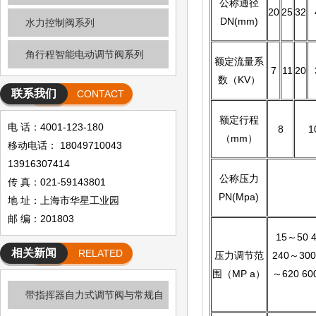
公称通径
20
25
32
DN(mm)
水力控制阀系列
角行程智能电动调节阀系列
额定流量系
7
11
20
数（KV）
联系我们
CONTACT
额定行程
电 话：4001-123-180
8
1
（mm）
移动电话： 18049710043
13916307414
公称压力
传 真：021-59143801
PN(Mpa)
地 址：上海市华星工业园
邮 编：201803
15～50 
相关新闻
RELATED
压力调节范
240～300
围（MP a）
～620 60
NEWS
带指挥器自力式调节阀与常规自